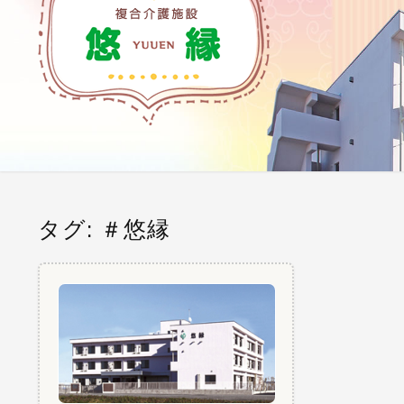
ふれあう そして自分らしく・・・
タグ:
＃悠縁