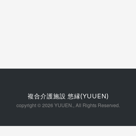
複合介護施設 悠縁(YUUEN)
copyright © 2026 YUUEN., All Rights Reserved.