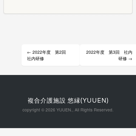
投
稿
ナ
ビ
ゲ
←
2022年度 第2回
2022年度 第3回 社内
ー
社内研修
研修
→
シ
ョ
ン
複合介護施設 悠縁(YUUEN)
copyright © 2026 YUUEN., All Rights Reserved.